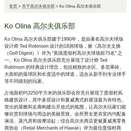
首页
>
关于高尔夫俱乐部
>
Ko Olina 高尔夫俱乐部
Ko Olina 高尔夫俱乐部
Ko Olina 高尔夫俱乐部建于1990年，是由著名高尔夫球场
设计师 Ted Robinson 设计的18洞球场，被《高尔夫文摘
（Golf Digest）》评为 “美国度假村高尔夫球场前75名” 之
一。Ko Olina 高尔夫俱乐部充分展现了设计师 Ted
Robinson 的经典设计理念，包括精致的水区、多层果岭、
大面积的落球区和长度适中的球道，适合从新手到专业球手
等不同级别的玩家。
占地面积约3250平方米的俱乐部会所充分展现了度假村风
格建筑设计，其中多层设计和夏威夷式斜屋顶最为有特色。
突出的屋檐和走廊构建出开放式的氛围，让高尔夫玩家们能
够欣赏到球场与周边的美丽景致。会所男女更衣室内均配备
淋浴、蒸汽房和按摩浴缸；综合高尔夫商店更被夏威夷零售
商协会（Retail Merchants of Hawaii）评为最佳度假村商